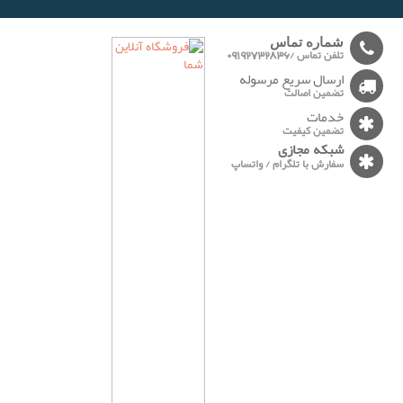
-------
شماره تماس
تلفن تماس /09192732836
ارسال سریع مرسوله
تضمین اصالت
خدمات
تضمین کیفیت
شبکه مجازی
سفارش با تلگرام / واتساپ