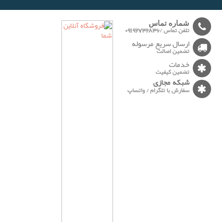
-------
شماره تماس
تلفن تماس /09192732836
ارسال سریع مرسوله
تضمین اصالت
خدمات
تضمین کیفیت
شبکه مجازی
سفارش با تلگرام / واتساپ