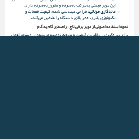
این موبر قیمتی به‌مراتب به‌صرفه و مقرون‌به‌صرفه دارد.
ماندگاری طولانی:
طراحی مهندسی شده، کیفیت قطعات و
تکنولوژی باتری، عمر بالای دستگاه را تضمین می‌کند.
نحوه استفاده اصولی از موبر برقی تاچ ؛ راهنمای گام به گام
برای بهره‌گیری از بالاترین کیفیت و نتیجه، توصیه می‌شود از دستورالعمل
زیر پیروی کنید:
۱. دستگاه را به طور کامل شارژ کنید تا در طول استفاده با مشکل مواجه
نشوید.
۲. سطح پوست را تمیز و خشک نمایید.
۳. بسته به نوع مو و ناحیه مورد نظر، دستگاه را روشن و با ملایمت روی
پوست حرکت دهید.
۴. پس از اتمام کار، سطح پوست را با شوینده ملایم شسته و ترجیحاً از
مرطوب کننده استفاده کنید تا لطافت پوست حفظ شود.
۵. دستگاه را پس از مصرف تمیز و طبق توصیه ها در جای خشک
نگهداری نمایید.